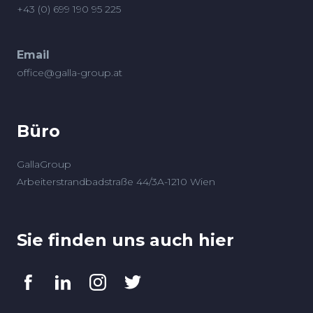
+43 (0) 699 190 95 225
Email
office@galla-group.at
Büro
GallaGroup
Arbeiterstrandbadstraße 44/3A-1210 Wien
Sie finden uns auch hier